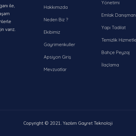
Yönetimi
nı ile,
Hakkımızda
yaşam
Emlak Danışmanl
Neden Biz ?
mlerle
Yapı Tadilat
n varız.
Ekibimiz
Temizlik Hizmetle
Gayrimenkuller
Bahçe Peyzaj
Apsiyon Giriş
İlaçlama
Mevzuatlar
Copyright © 2021. Yazılım
Gayret Teknoloji