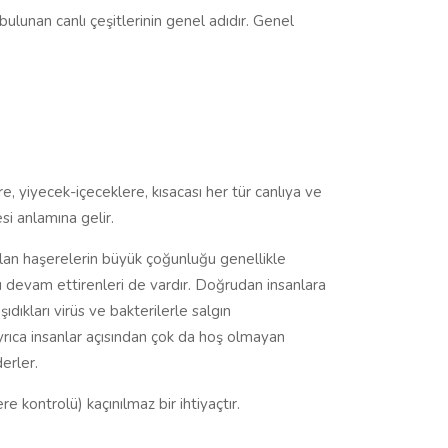
ulunan canlı çeşitlerinin genel adıdır. Genel
re, yiyecek-içeceklere, kısacası her tür canlıya ve
si anlamına gelir.
ı olan haşerelerin büyük çoğunluğu genellikle
nı devam ettirenleri de vardır. Doğrudan insanlara
ıkları virüs ve bakterilerle salgın
Ayrıca insanlar açısından çok da hoş olmayan
erler.
e kontrolü) kaçınılmaz bir ihtiyaçtır.