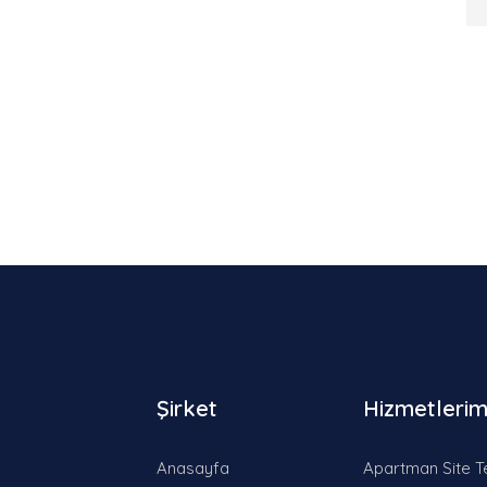
Şirket
Hizmetlerim
Anasayfa
Apartman Site T