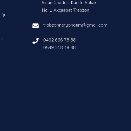
Sinan Caddesi Kadife Sokak
No: 1 Akçaabat Trabzon
ığı
trabzonnetyonetim@gmail.com
ri
0462 666 78 88
0549 218 48 48