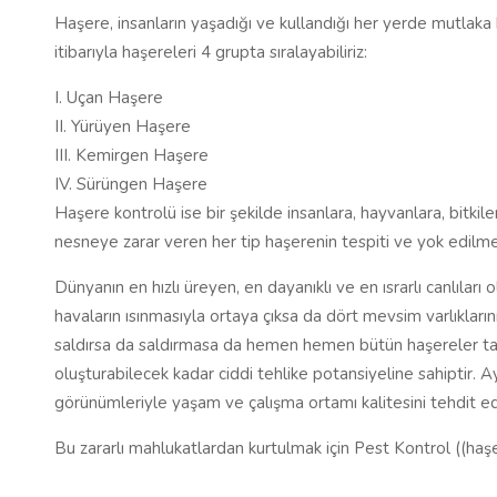
Haşere, insanların yaşadığı ve kullandığı her yerde mutlaka b
itibarıyla haşereleri 4 grupta sıralayabiliriz:
I. Uçan Haşere
II. Yürüyen Haşere
III. Kemirgen Haşere
IV. Sürüngen Haşere
Haşere kontrolü ise bir şekilde insanlara, hayvanlara, bitkile
nesneye zarar veren her tip haşerenin tespiti ve yok edilme
Dünyanın en hızlı üreyen, en dayanıklı ve en ısrarlı canlılar
havaların ısınmasıyla ortaya çıksa da dört mevsim varlıkları
saldırsa da saldırmasa da hemen hemen bütün haşereler taşıd
oluşturabilecek kadar ciddi tehlike potansiyeline sahiptir. 
görünümleriyle yaşam ve çalışma ortamı kalitesini tehdit ed
Bu zararlı mahlukatlardan kurtulmak için Pest Kontrol ((haşer