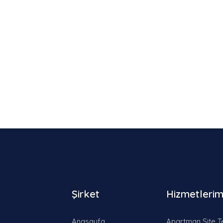
Şirket
Hizmetlerim
Anasayfa
Apartman Site T