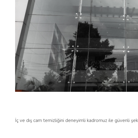
İç ve dış cam temizliğini deneyimli kadromuz ile güvenli şek