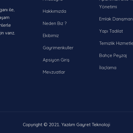
Yönetimi
nı ile,
Hakkımızda
yaşam
Emlak Danışmanl
Neden Biz ?
mlerle
Yapı Tadilat
n varız.
Ekibimiz
Temizlik Hizmetle
Gayrimenkuller
Bahçe Peyzaj
Apsiyon Giriş
İlaçlama
Mevzuatlar
Copyright © 2021. Yazılım
Gayret Teknoloji