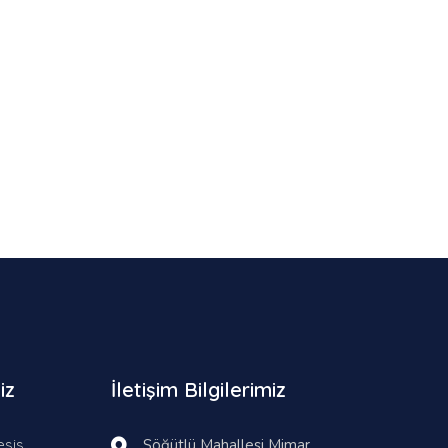
iz
İletişim Bilgilerimiz
esis
Söğütlü Mahallesi Mimar