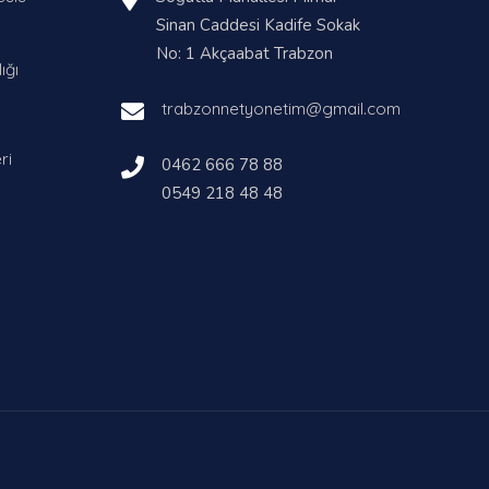
Sinan Caddesi Kadife Sokak
No: 1 Akçaabat Trabzon
ığı
trabzonnetyonetim@gmail.com
ri
0462 666 78 88
0549 218 48 48