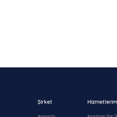
Şirket
Hizmetlerim
Anasayfa
Apartman Site T