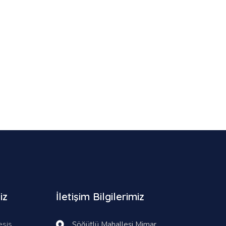
iz
İletişim Bilgilerimiz
esis
Söğütlü Mahallesi Mimar