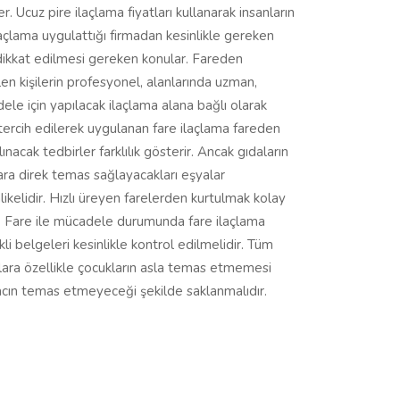
 Ucuz pire ilaçlama fiyatları kullanarak insanların
laçlama uygulattığı firmadan kesinlikle gereken
 dikkat edilmesi gereken konular. Fareden
len kişilerin profesyonel, alanlarında uzman,
ele için yapılacak ilaçlama alana bağlı olarak
 tercih edilerek uygulanan fare ilaçlama fareden
nacak tedbirler farklılık gösterir. Ancak gıdaların
çlara direk temas sağlayacakları eşyalar
ehlikelidir. Hızlı üreyen farelerden kurtulmak kolay
tır. Fare ile mücadele durumunda fare ilaçlama
li belgeleri kesinlikle kontrol edilmelidir. Tüm
laçlara özellikle çocukların asla temas etmemesi
lacın temas etmeyeceği şekilde saklanmalıdır.