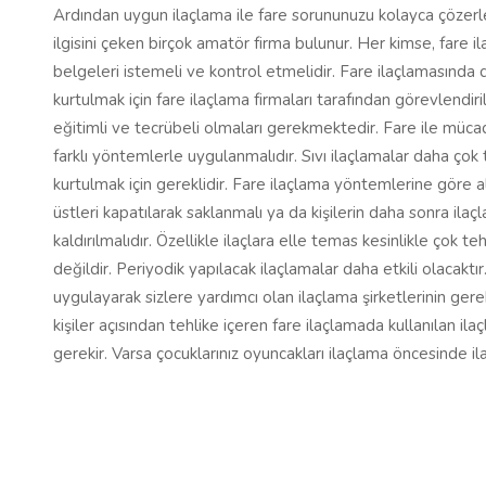
Ardından uygun ilaçlama ile fare sorununuzu kolayca çözerler.
ilgisini çeken birçok amatör firma bulunur. Her kimse, fare i
belgeleri istemeli ve kontrol etmelidir. Fare ilaçlamasında
kurtulmak için fare ilaçlama firmaları tarafından görevlendiri
eğitimli ve tecrübeli olmaları gerekmektedir. Fare ile mücad
farklı yöntemlerle uygulanmalıdır. Sıvı ilaçlamalar daha çok
kurtulmak için gereklidir. Fare ilaçlama yöntemlerine göre alı
üstleri kapatılarak saklanmalı ya da kişilerin daha sonra ila
kaldırılmalıdır. Özellikle ilaçlara elle temas kesinlikle çok t
değildir. Periyodik yapılacak ilaçlamalar daha etkili olacak
uygulayarak sizlere yardımcı olan ilaçlama şirketlerinin gerek
kişiler açısından tehlike içeren fare ilaçlamada kullanılan i
gerekir. Varsa çocuklarınız oyuncakları ilaçlama öncesinde i