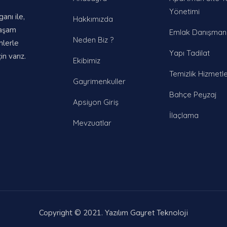
Yönetimi
nı ile,
Hakkımızda
yaşam
Emlak Danışmanl
Neden Biz ?
mlerle
Yapı Tadilat
n varız.
Ekibimiz
Temizlik Hizmetle
Gayrimenkuller
Bahçe Peyzaj
Apsiyon Giriş
İlaçlama
Mevzuatlar
Copyright © 2021. Yazılım
Gayret Teknoloji