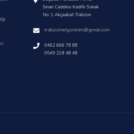
Sinan Caddesi Kadife Sokak
No: 1 Akçaabat Trabzon
ığı
trabzonnetyonetim@gmail.com
ri
0462 666 78 88
0549 218 48 48